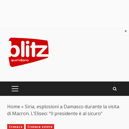
×
Skip
to
content
PRIMARY
MENU
Home
»
Siria, esplosioni a Damasco durante la visita
di Macron. L’Eliseo: “Il presidente è al sicuro”
Cronaca
Cronaca estera