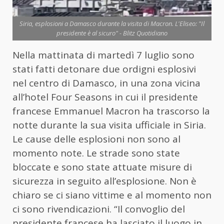
Siria, esplosioni a Damasco durante la visita di Macron. L'Eliseo: "Il
presidente è al sicuro" - Blitz Quotidiano
Nella mattinata di martedì 7 luglio sono
stati fatti detonare due ordigni esplosivi
nel centro di Damasco, in una zona vicina
all’hotel Four Seasons in cui il presidente
francese Emmanuel Macron ha trascorso la
notte durante la sua visita ufficiale in Siria.
Le cause delle esplosioni non sono al
momento note. Le strade sono state
bloccate e sono state attuate misure di
sicurezza in seguito all’esplosione. Non è
chiaro se ci siano vittime e al momento non
ci sono rivendicazioni. “Il convoglio del
presidente francese ha lasciato il luogo in