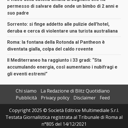
permesso di salvare dalle onde un bimbo di 2 anni e
suo padre
Sorrento: si finge addetto alle pulizie dell’hotel,
deruba e cerca di violentare una turista australiana
Roma: la fontana della Rotonda al Pantheon è
diventata gialla, colpa del caldo rovente
Il Mediterraneo ha raggiunto i 33 gradi: “Sta
accumulando energia, così aumentano i nubifragi e
gli eventi estremi”
Chi siamo
La Redazione di Blitz Quotidiano
Pubblicità
Privacy policy
Disclaimer
Feed
Copyright 2025 © Società Editrice Multimediale S.r.l.
Testata Giornalistica registrata al Tribunale di Roma al
n°805 del 14/12/2021