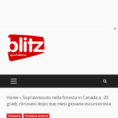
×
Skip
to
content
PRIMARY
MENU
Home
»
Sopravvissuto nella foresta in Canada a -20
gradi, ritrovato dopo due mesi giovane escursionista
Cronaca
Cronaca estera