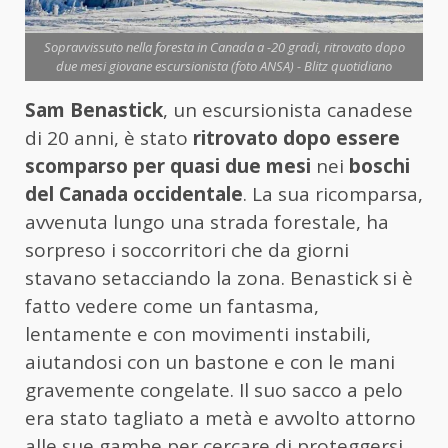
Sopravvissuto nella foresta in Canada a -20 gradi, ritrovato dopo
due mesi giovane escursionista (foto ANSA) - Blitz quotidiano
Sam Benastick
, un escursionista canadese
di 20 anni, è stato
ritrovato dopo essere
scomparso per quasi due mesi
nei
boschi
del Canada occidentale
. La sua ricomparsa,
avvenuta lungo una strada forestale, ha
sorpreso i soccorritori che da giorni
stavano setacciando la zona. Benastick si è
fatto vedere come un fantasma,
lentamente e con movimenti instabili,
aiutandosi con un bastone e con le mani
gravemente congelate. Il suo sacco a pelo
era stato tagliato a metà e avvolto attorno
alle sue gambe per cercare di proteggersi