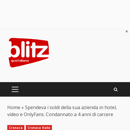
×
Skip
to
content
PRIMARY
MENU
Home
»
Spendeva i soldi della sua azienda in hotel,
video e OnlyFans. Condannato a 4 anni di carcere
Cronaca
Cronaca Italia