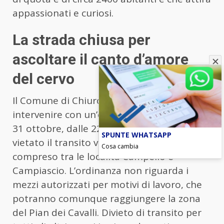
appassionati e curiosi.
La strada chiusa per
ascoltare il canto d’amore
del cervo
Il Comune di Chiuro quindi ha deciso di
intervenire con un’ordinanza ad hoc: fino al
31 ottobre, dalle 22 alle 5 del mattino, sarà
SPUNTE WHATSAPP
vietato il transito veicolare nel tratto
Cosa cambia
compreso tra le località Campello e
Campiascio. L’ordinanza non riguarda i
mezzi autorizzati per motivi di lavoro, che
potranno comunque raggiungere la zona
del Pian dei Cavalli. Divieto di transito per