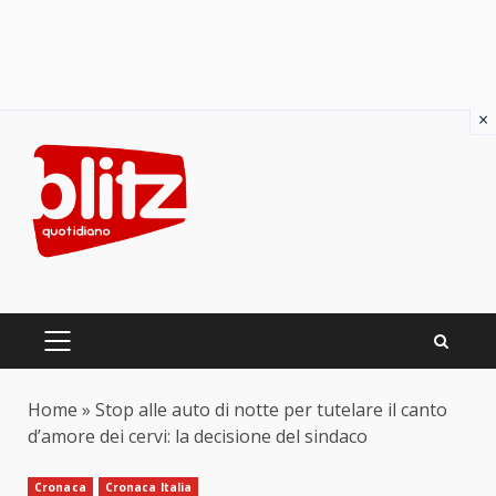
×
Skip
to
content
PRIMARY
MENU
Home
»
Stop alle auto di notte per tutelare il canto
d’amore dei cervi: la decisione del sindaco
Cronaca
Cronaca Italia