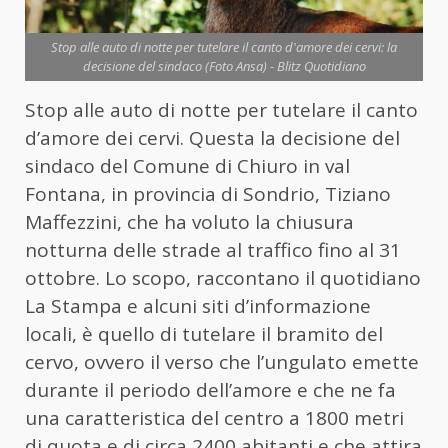
Stop alle auto di notte per tutelare il canto d'amore dei cervi: la
decisione del sindaco (Foto Ansa) - Blitz Quotidiano
Stop alle auto di notte per tutelare il canto
d’amore dei cervi. Questa la decisione del
sindaco del Comune di Chiuro in val
Fontana, in provincia di Sondrio, Tiziano
Maffezzini, che ha voluto la chiusura
notturna delle strade al traffico fino al 31
ottobre. Lo scopo, raccontano il quotidiano
La Stampa e alcuni siti d’informazione
locali, è quello di tutelare il bramito del
cervo, ovvero il verso che l’ungulato emette
durante il periodo dell’amore e che ne fa
una caratteristica del centro a 1800 metri
di quota e di circa 2400 abitanti e che attira