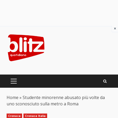
×
Skip
to
content
PRIMARY
MENU
Home
»
Studente minorenne abusato più volte da
uno sconosciuto sulla metro a Roma
Cronaca
Cronaca Italia