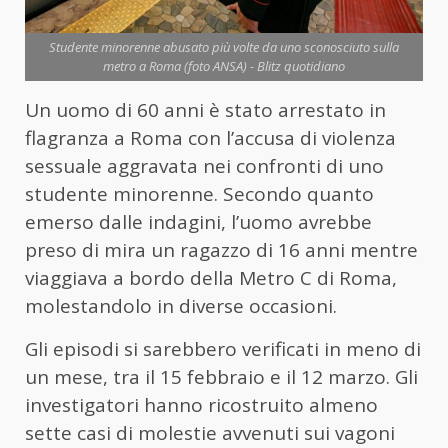
Studente minorenne abusato più volte da uno sconosciuto sulla
metro a Roma (foto ANSA) - Blitz quotidiano
Un uomo di 60 anni è stato arrestato in
flagranza a
Roma
con l’accusa di violenza
sessuale aggravata nei confronti di uno
studente minorenne. Secondo quanto
emerso dalle indagini, l’uomo avrebbe
preso di mira un ragazzo di 16 anni mentre
viaggiava a bordo della
Metro C di Roma
,
molestandolo in diverse occasioni.
Gli episodi si sarebbero verificati in meno di
un mese, tra il 15 febbraio e il 12 marzo. Gli
investigatori hanno ricostruito almeno
sette casi di molestie avvenuti sui vagoni