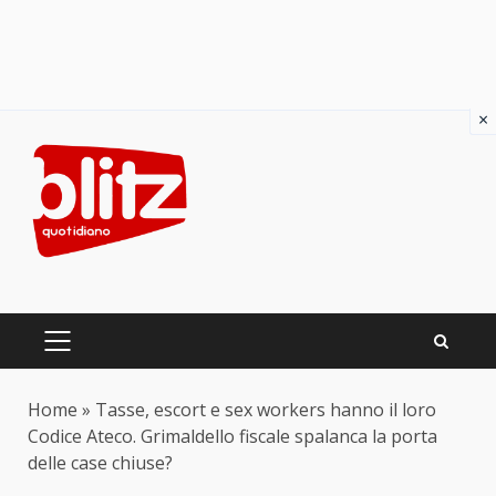
×
Skip
to
content
PRIMARY
MENU
Home
»
Tasse, escort e sex workers hanno il loro
Codice Ateco. Grimaldello fiscale spalanca la porta
delle case chiuse?