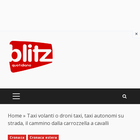
×
Skip
to
content
PRIMARY
MENU
Home
»
Taxi volanti o droni taxi, taxi autonomi su
strada, il cammino dalla carrozzella a cavalli
Cronaca
Cronaca estera