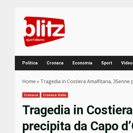
Skip
to
content
Politica
Cronaca
Economia
Sport
Video
Home
»
Tragedia in Costiera Amalfitana, 35enne p
Cronaca
Cronaca Italia
Tragedia in Costier
precipita da Capo d’