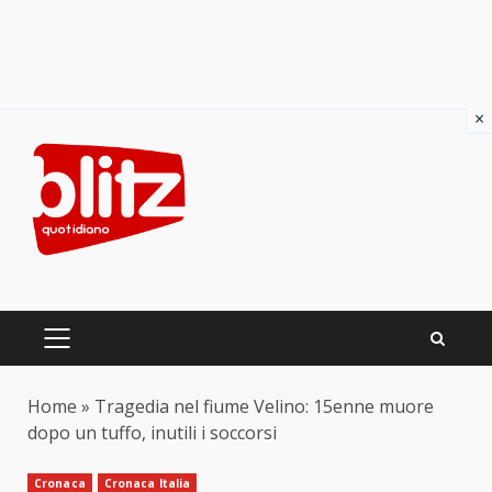
×
Skip
to
content
PRIMARY
MENU
Home
»
Tragedia nel fiume Velino: 15enne muore
dopo un tuffo, inutili i soccorsi
Cronaca
Cronaca Italia