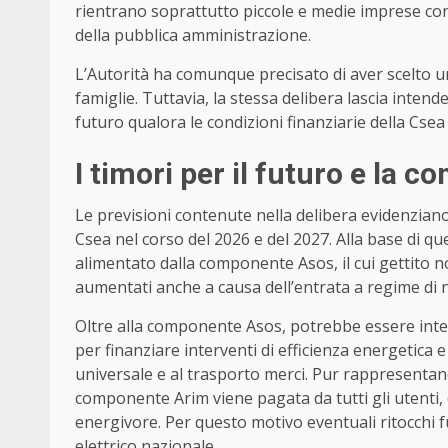
rientrano soprattutto piccole e medie imprese con
della pubblica amministrazione.
L’Autorità ha comunque precisato di aver scelto u
famiglie. Tuttavia, la stessa delibera lascia inten
futuro qualora le condizioni finanziarie della Csea
I timori per il futuro e la
Le previsioni contenute nella delibera evidenziano 
Csea nel corso del 2026 e del 2027. Alla base di q
alimentato dalla componente Asos, il cui gettito no
aumentati anche a causa dell’entrata a regime di n
Oltre alla componente Asos, potrebbe essere inte
per finanziare interventi di efficienza energetica e 
universale e al trasporto merci. Pur rappresentand
componente Arim viene pagata da tutti gli utenti, d
energivore. Per questo motivo eventuali ritocchi fu
elettrico nazionale.