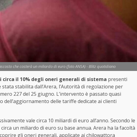
nascosto che costerà un miliardo di euro (foto ANSA) - Blitz quotidiano
circa il 10% degli oneri generali di sistema
presenti
stata stabilita dall’Arera, l’Autorità di regolazione per
numero 227 del 25 giugno. L’intervento è passato quasi
dell’aggiornamento delle tariffe dedicate ai clienti
amente vale circa 10 miliardi di euro all’anno. Secondo le
 circa un miliardo di euro su base annua. Arera ha la facoltà
coprire gli oneri generali, applicate ai chilowattora