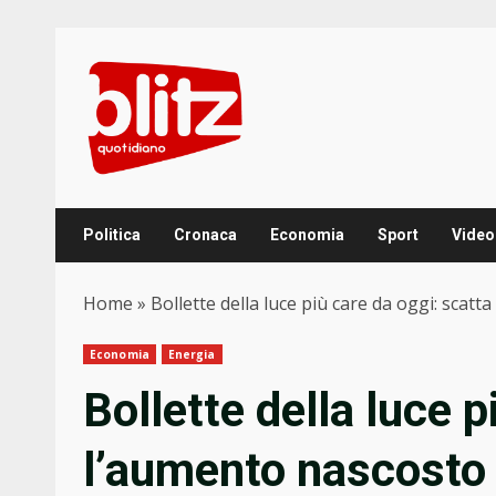
Skip
to
content
Politica
Cronaca
Economia
Sport
Video
Home
»
Bollette della luce più care da oggi: scat
Economia
Energia
Bollette della luce p
l’aumento nascosto 