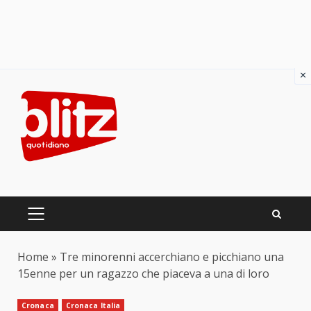
×
Skip
to
content
PRIMARY
MENU
Home
»
Tre minorenni accerchiano e picchiano una
15enne per un ragazzo che piaceva a una di loro
Cronaca
Cronaca Italia