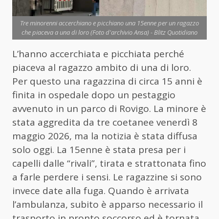
Tre minorenni accerchiano e picchiano una 15enne per un ragazzo
che piaceva a una di loro (Foto d'archivio Ansa) - Blitz Quotidiano
L’hanno accerchiata e picchiata perché
piaceva al ragazzo ambito di una di loro.
Per questo una ragazzina di circa 15 anni è
finita in ospedale dopo un pestaggio
avvenuto in un parco di Rovigo. La minore è
stata aggredita da tre coetanee venerdì 8
maggio 2026, ma la notizia è stata diffusa
solo oggi. La 15enne è stata presa per i
capelli dalle “rivali”, tirata e strattonata fino
a farle perdere i sensi. Le ragazzine si sono
invece date alla fuga. Quando è arrivata
l’ambulanza, subito è apparso necessario il
trasporto in pronto soccorso ed è tornata