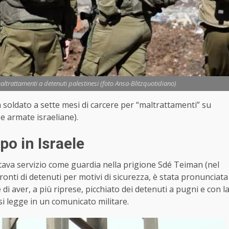
ltrattamenti a detenuti palestinesi (foto Ansa-Blitzquotidiano)
 soldato a sette mesi di carcere per “maltrattamenti” su
ze armate israeliane).
po in Israele
stava servizio come guardia nella prigione Sdé Teiman (nel
ronti di detenuti per motivi di sicurezza, è stata pronunciata
di aver, a più riprese, picchiato dei detenuti a pugni e con l
i legge in un comunicato militare.