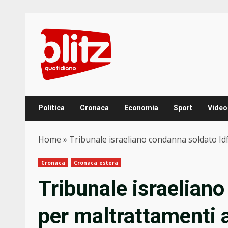
Skip
to
content
Politica
Cronaca
Economia
Sport
Video
Home
»
Tribunale israeliano condanna soldato Idf
Cronaca
Cronaca estera
Tribunale israelian
per maltrattamenti a