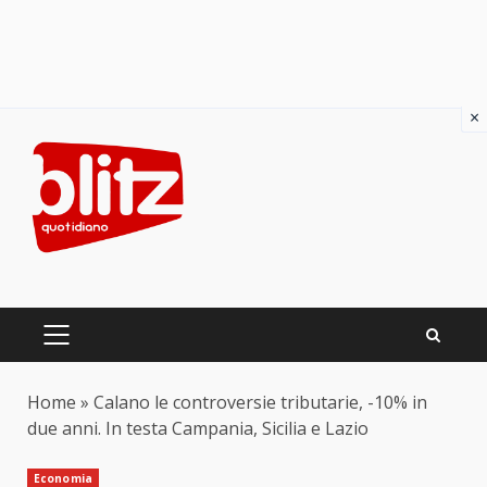
×
Skip
to
content
PRIMARY
MENU
Home
»
Calano le controversie tributarie, -10% in
due anni. In testa Campania, Sicilia e Lazio
Economia