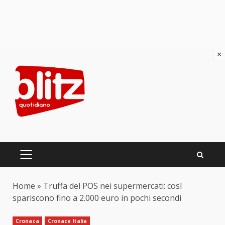
×
Skip
to
content
PRIMARY
MENU
Home
»
Truffa del POS nei supermercati: così
spariscono fino a 2.000 euro in pochi secondi
Cronaca
Cronaca Italia