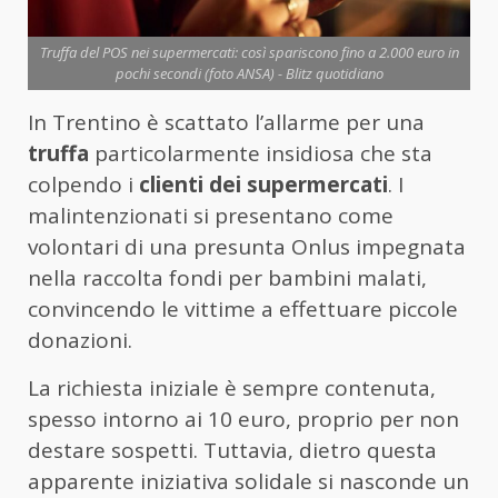
Truffa del POS nei supermercati: così spariscono fino a 2.000 euro in
pochi secondi (foto ANSA) - Blitz quotidiano
In Trentino è scattato l’allarme per una
truffa
particolarmente insidiosa che sta
colpendo i
clienti dei supermercati
. I
malintenzionati si presentano come
volontari di una presunta Onlus impegnata
nella raccolta fondi per bambini malati,
convincendo le vittime a effettuare piccole
donazioni.
La richiesta iniziale è sempre contenuta,
spesso intorno ai 10 euro, proprio per non
destare sospetti. Tuttavia, dietro questa
apparente iniziativa solidale si nasconde un