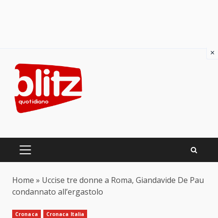
×
Skip
to
content
PRIMARY
MENU
Home
»
Uccise tre donne a Roma, Giandavide De Pau
condannato all’ergastolo
Cronaca
Cronaca Italia