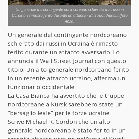
Un generale del contingente nord coreano schierato dai russi in
Ucraina è rimasto ferito durante un attacco - Blitzquotidiano.it (foto
Ansa)
Un generale del contingente nordcoreano
schierato dai russi in Ucraina è rimasto
ferito durante un attacco avversario. Lo
annuncia il Wall Street Journal con questo
titolo: Un alto generale nordcoreano ferito
in un recente attacco ucraino, afferma un
funzionario occidentale.
La Casa Bianca ha avvertito che le truppe
nordcoreane a Kursk sarebbero state un
“bersaglio leale” per le forze ucraine
Scrive Michael R. Gordon che un alto
generale nordcoreano è stato ferito in un
recente attacco ucraino nell’area di Kursk,