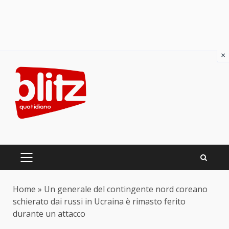
×
Skip
to
content
PRIMARY
MENU
Home
»
Un generale del contingente nord coreano
schierato dai russi in Ucraina è rimasto ferito
durante un attacco