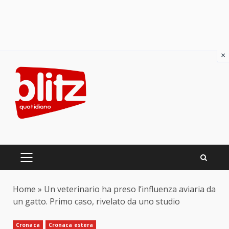
×
Skip
to
content
PRIMARY
MENU
Home
»
Un veterinario ha preso l’influenza aviaria da
un gatto. Primo caso, rivelato da uno studio
Cronaca
Cronaca estera