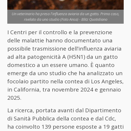
Un veterinario ha preso l'influenza aviaria da un gatto. Primo caso,
rivelato da uno studio (Foto Ansa) - Blitz Quotidiano
I Centri per il controllo e la prevenzione
delle malattie hanno documentato una
possibile trasmissione dell’influenza aviaria
ad alta patogenicità A (H5N1) da un gatto
domestico a un essere umano. È quanto
emerge da uno studio che ha analizzato un
focolaio partito nella contea di Los Angeles,
in California, tra novembre 2024 e gennaio
2025.
La ricerca, portata avanti dal Dipartimento
di Sanità Pubblica della contea e dal Cdc,
ha coinvolto 139 persone esposte a 19 gatti