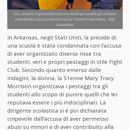
Usa, preside organizzava risse tra alunni per punire gli studenti:
condananta dopo la denuncia di un 13enne (Fonte Ansa) - Blitz
Quotidiano
In Arkansas, negli Stati Uniti, la preside di
una scuola è stata condannata con l’accusa
di aver organizzato diverse risse tra
studenti, veri e propri pestaggi in stile Fight
Club. Secondo quanto emerso dalle
indagini, la donna, la 51enne Mary Tracy
Morrison organizzava i pestaggi tra gli
studenti allo scopo di punire quelli che lei
reputava essere i più indisciplinati. La
dirigente scolastica si è poi dichiarata
colpevole dall’accusa di aver permesso
abusi su minori e di aver contribuito alla