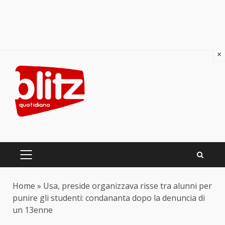
×
Skip
to
content
PRIMARY
MENU
Home
»
Usa, preside organizzava risse tra alunni per
punire gli studenti: condananta dopo la denuncia di
un 13enne