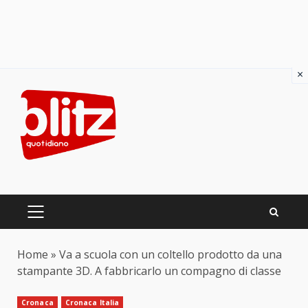
×
Skip
to
content
PRIMARY
MENU
Home
»
Va a scuola con un coltello prodotto da una
stampante 3D. A fabbricarlo un compagno di classe
Cronaca
Cronaca Italia