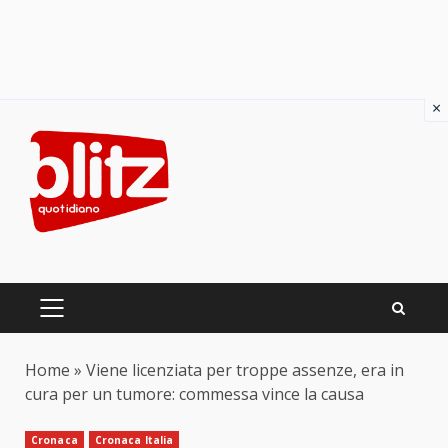
×
Skip
to
content
PRIMARY
MENU
Home
»
Viene licenziata per troppe assenze, era in
cura per un tumore: commessa vince la causa
Cronaca
Cronaca Italia