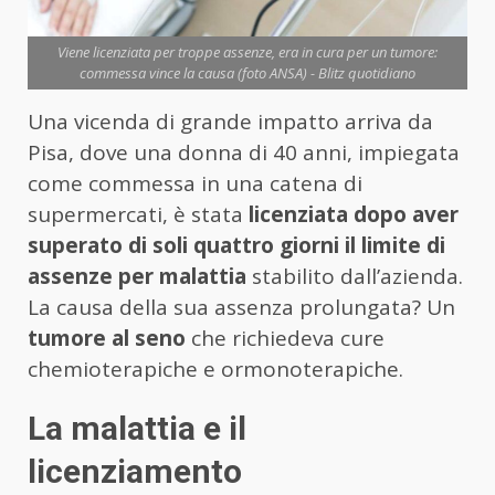
Viene licenziata per troppe assenze, era in cura per un tumore:
commessa vince la causa (foto ANSA) - Blitz quotidiano
Una vicenda di grande impatto arriva da
Pisa, dove una donna di 40 anni, impiegata
come commessa in una catena di
supermercati, è stata
licenziata dopo aver
superato di soli quattro giorni il limite di
assenze per malattia
stabilito dall’azienda.
La causa della sua assenza prolungata? Un
tumore al seno
che richiedeva cure
chemioterapiche e ormonoterapiche.
La malattia e il
licenziamento