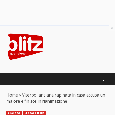
×
Skip
to
content
PRIMARY
MENU
Home
»
Viterbo, anziana rapinata in casa accusa un
malore e finisce in rianimazione
Cronaca
Cronaca Italia