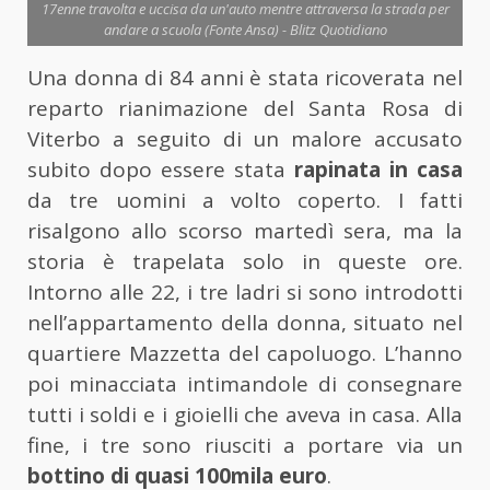
17enne travolta e uccisa da un'auto mentre attraversa la strada per
andare a scuola (Fonte Ansa) - Blitz Quotidiano
Una donna di 84 anni è stata ricoverata nel
reparto rianimazione del Santa Rosa di
Viterbo a seguito di un malore accusato
subito dopo essere stata
rapinata in casa
da tre uomini a volto coperto. I fatti
risalgono allo scorso martedì sera, ma la
storia è trapelata solo in queste ore.
Intorno alle 22, i tre ladri si sono introdotti
nell’appartamento della donna, situato nel
quartiere Mazzetta del capoluogo. L’hanno
poi minacciata intimandole di consegnare
tutti i soldi e i gioielli che aveva in casa. Alla
fine, i tre sono riusciti a portare via un
bottino di quasi 100mila euro
.