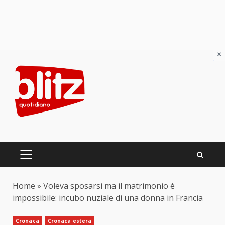
×
Skip
to
content
PRIMARY
MENU
Home
»
Voleva sposarsi ma il matrimonio è
impossibile: incubo nuziale di una donna in Francia
Cronaca
Cronaca estera