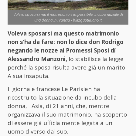
Voleva sposarsi ma il matrimonio è impossibile: incubo nuziale di
una donna in Francia - blitzquotidiano.it
Voleva sposarsi ma questo matrimonio
non s’ha da fare: non lo dice don Rodrigo
negando le nozze ai Promessi Sposi dí
Alessandro Manzoni,
lo stabilisce la legge
perché la sposa risulta avere già un marito.
A sua insaputa.
Il giornale francese Le Parisien ha
ricostruito la situazione da incubo della
donna,
Asia, di 21 anni, che, mentre
organizzava il suo matrimonio, ha scoperto
di essere già ufficialmente legata a un
uomo diverso dal suo.