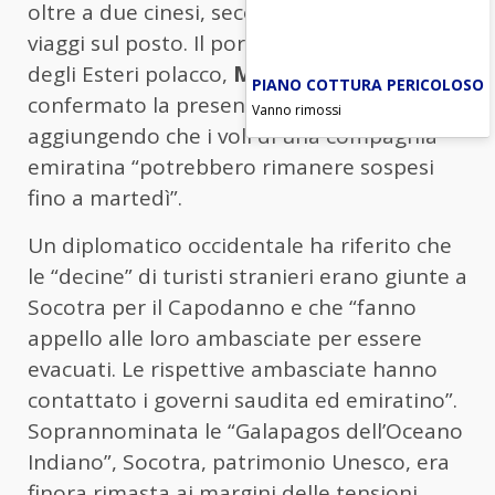
oltre a due cinesi, secondo un agente di
viaggi sul posto. Il portavoce del ministero
degli Esteri polacco,
Maciej Wewior
, ha
PIANO COTTURA PERICOLOSO
confermato la presenza di connazionali,
Vanno rimossi
aggiungendo che i voli di una compagnia
emiratina “potrebbero rimanere sospesi
fino a martedì”.
Un diplomatico occidentale ha riferito che
le “decine” di turisti stranieri erano giunte a
Socotra per il Capodanno e che “fanno
appello alle loro ambasciate per essere
evacuati. Le rispettive ambasciate hanno
contattato i governi saudita ed emiratino”.
Soprannominata le “Galapagos dell’Oceano
Indiano”, Socotra, patrimonio Unesco, era
finora rimasta ai margini delle tensioni