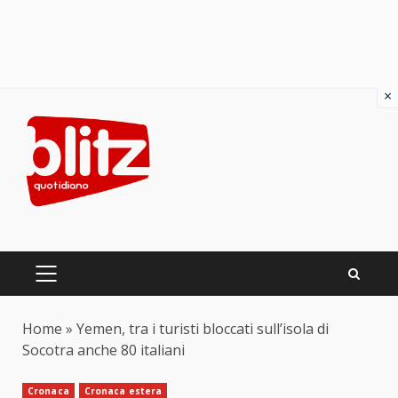
×
Skip
to
content
PRIMARY
MENU
Home
»
Yemen, tra i turisti bloccati sull’isola di
Socotra anche 80 italiani
Cronaca
Cronaca estera