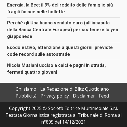
Energia, la Bce: il 9% del reddito delle famiglie più
fragili finisce nelle bollette
Perché gli Usa hanno venduto euro (all’insaputa
della Banca Centrale Europea) per sostenere lo yen
giapponese
Esodo estivo, attenzione a questi giorni: previste
code record sulle autostrade
Nicola Musiani ucciso a calci e pugni in strada,
fermati quattro giovani
Chi siamo
La Redazione di Blitz Quotidiano
Pubblicità
Privacy policy
Disclaimer
Feed
Copyright 2025 © Società Editrice Multimediale S.r.l.
Testata Giornalistica registrata al Tribunale di Roma al
n°805 del 14/12/2021