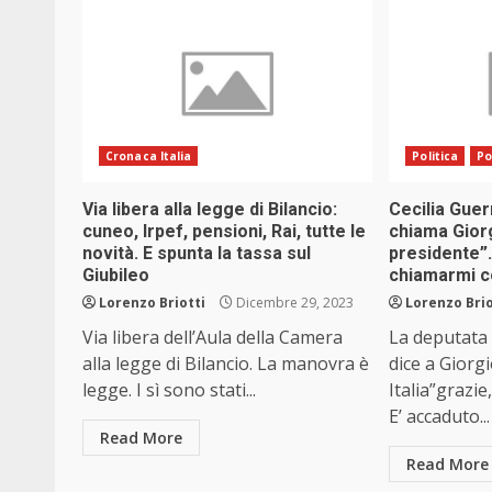
Cronaca Italia
Politica
Po
Via libera alla legge di Bilancio:
Cecilia Guer
cuneo, Irpef, pensioni, Rai, tutte le
chiama Gior
novità. E spunta la tassa sul
presidente”.
Giubileo
chiamarmi c
Lorenzo Briotti
Dicembre 29, 2023
Lorenzo Brio
Via libera dell’Aula della Camera
La deputata 
alla legge di Bilancio. La manovra è
dice a Giorg
legge. I sì sono stati...
Italia”grazie
E’ accaduto...
Read More
Read More