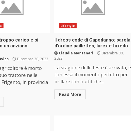
ia
Lifestyle
 troppo carico e si
Il dress code di Capodanno: parola
to un anziano
d’ordine paillettes, lurex e tuxedo
Claudia Montanari
Dicembre 30,
2023
Avico
Dicembre 30, 2023
La stagione delle feste è arrivata, e
agricoltore è morto
con essa il momento perfetto per
suo trattore nelle
brillare con outfit che...
Frigento, in provincia
Read More