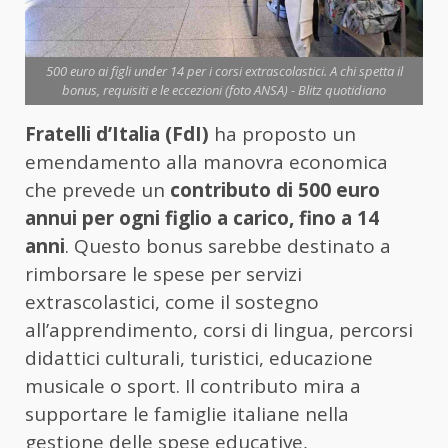
500 euro ai figli under 14 per i corsi extrascolastici. A chi spetta il
bonus, requisiti e le eccezioni (foto ANSA) - Blitz quotidiano
Fratelli d’Italia (FdI)
ha proposto un
emendamento alla manovra economica
che prevede un
contributo di 500 euro
annui per ogni figlio a carico, fino a 14
anni
. Questo bonus sarebbe destinato a
rimborsare le spese per servizi
extrascolastici, come il sostegno
all’apprendimento, corsi di lingua, percorsi
didattici culturali, turistici, educazione
musicale o sport. Il contributo mira a
supportare le famiglie italiane nella
gestione delle spese educative,