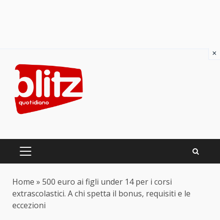
×
Skip
to
content
PRIMARY
MENU
Home
»
500 euro ai figli under 14 per i corsi
extrascolastici. A chi spetta il bonus, requisiti e le
eccezioni