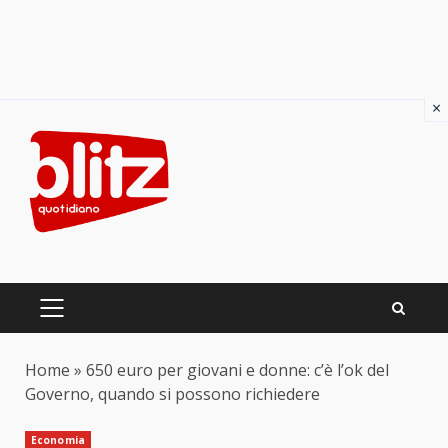
×
Skip
to
content
PRIMARY
MENU
Home
»
650 euro per giovani e donne: c’è l’ok del
Governo, quando si possono richiedere
Economia