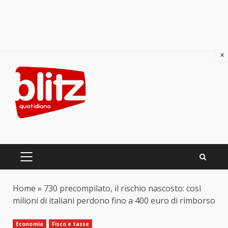
×
Skip
to
content
PRIMARY
MENU
Home
»
730 precompilato, il rischio nascosto: così
milioni di italiani perdono fino a 400 euro di rimborso
Economia
Fisco e tasse