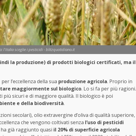
 l'Italia sceglie i pesticidi - blitzquotidiano.it
ndi la produzione) di prodotti biologici certificati, ma il
 per l’eccellenza della sua
produzione agricola
. Proprio in
tare maggiormente sul biologico
. Lo si fa per più ragioni.
più sicuri e di maggiore qualità. Il biologico è poi
biente e della biodiversità
.
ioni secolari), olio extravergine d’oliva di qualità superiore,
ccellenza che vengono coltivati senza
l’uso di pesticidi
e ha già raggiunto quasi
il 20% di superficie agricola