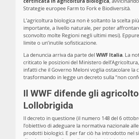
certificata in agricoltura biologica
, avvicinando
Strategie europee Farm to Fork e Biodiversità.
L’agricoltura biologica non è soltanto la scelta p
importante, a livello naturale, per poter affrontar
sconvolto molte Regioni negli ultimi mesi). Eppure
limite o un’inutile sofisticazione.
La denuncia arriva da parte del
WWF Italia
. La no
criticato le posizioni del Ministero dell’Agricoltur
infatti che il Governo Meloni voglia ostacolare la cr
trasformando in legge un decreto sulla “non confor
Il WWF difende gli agricoltor
Lollobrigida
Il decreto in questione (il numero 148 del 6 ottob
l’obiettivo di adeguare la normativa nazionale alle
prodotti biologici. E per far ciò ha introdotto nel 