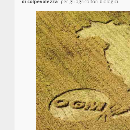
di colpevolezza
” per gli agricoltori biologici.