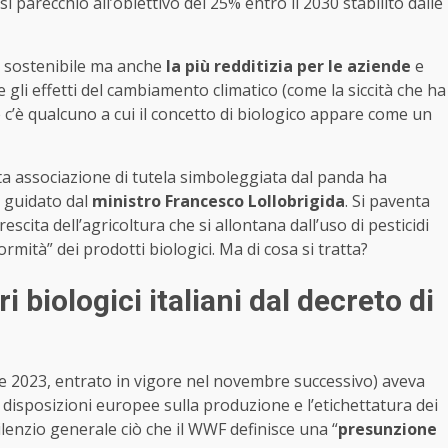
si parecchio all’obiettivo del 25% entro il 2030 stabilito dalle
iù sostenibile ma anche
la più redditizia per le aziende
e
e gli effetti del cambiamento climatico (come la siccità che ha
 c’è qualcuno a cui il concetto di biologico appare come un
ta associazione di tutela simboleggiata dal panda ha
a, guidato dal
ministro Francesco Lollobrigida
. Si paventa
escita dell’agricoltura che si allontana dall’uso di pesticidi
mità” dei prodotti biologici. Ma di cosa si tratta?
i biologici italiani dal decreto di
re 2023, entrato in vigore nel novembre successivo) aveva
 disposizioni europee sulla produzione e l’etichettatura dei
silenzio generale ciò che il WWF definisce una “
presunzione