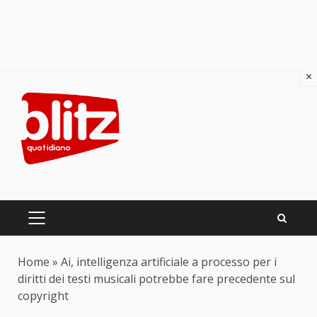
×
Skip
to
content
PRIMARY
MENU
Home
»
Ai, intelligenza artificiale a processo per i
diritti dei testi musicali potrebbe fare precedente sul
copyright