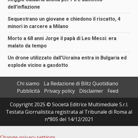
dell’inflazione
Sequestrano un giovane e chiedono il riscatto, 4
minori in carcere a Milano
Morto a 68 anni Jorge il papà di Leo Messi: era
malato da tempo
Un drone utilizzato dall’Ucraina entra in Bulgaria ed
esplode vicino a gasdotto
Chi siamo
La Redazione di Blitz Quotidiano
Pubblicità
Privacy policy
Disclaimer
Feed
Copyright 2025 © Società Editrice Multimediale S.r.l.
Testata Giornalistica registrata al Tribunale di Roma al
n°805 del 14/12/2021
Change privacy settings