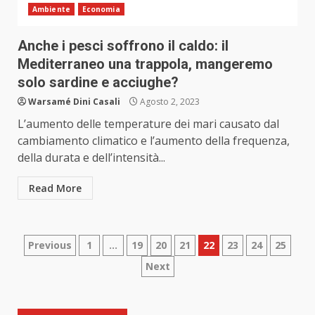
Ambiente
Economia
Anche i pesci soffrono il caldo: il
Mediterraneo una trappola, mangeremo
solo sardine e acciughe?
Warsamé Dini Casali
Agosto 2, 2023
L’aumento delle temperature dei mari causato dal
cambiamento climatico e l’aumento della frequenza,
della durata e dell’intensità...
Read More
Paginazione
Previous
1
…
19
20
21
22
23
24
25
Next
degli
articoli