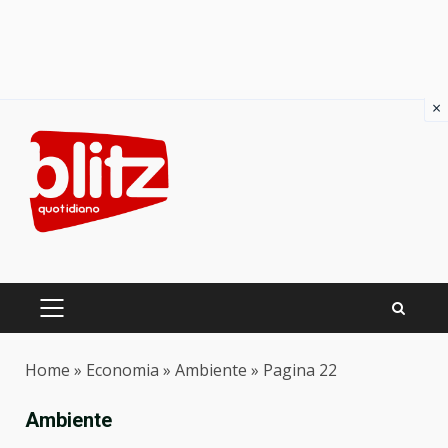
×
Skip
to
content
PRIMARY
MENU
Home
»
Economia
»
Ambiente
»
Pagina 22
Ambiente