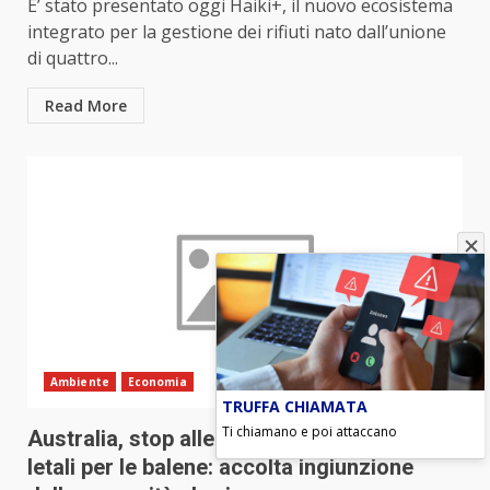
E’ stato presentato oggi Haiki+, il nuovo ecosistema
integrato per la gestione dei rifiuti nato dall’unione
di quattro...
Read More
Ambiente
Economia
TRUFFA CHIAMATA
Ti chiamano e poi attaccano
Australia, stop alle esplosioni subacquee
letali per le balene: accolta ingiunzione