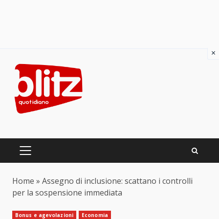
×
Skip
to
content
PRIMARY
MENU
Home
»
Assegno di inclusione: scattano i controlli
per la sospensione immediata
Bonus e agevolazioni
Economia