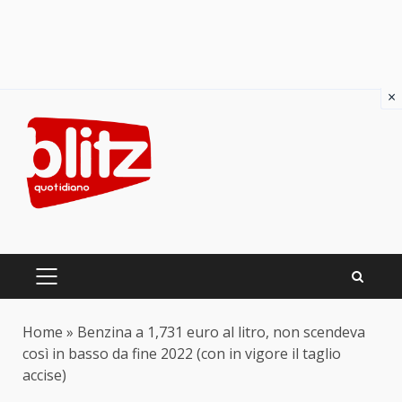
×
Skip
to
content
PRIMARY
MENU
Home
»
Benzina a 1,731 euro al litro, non scendeva
così in basso da fine 2022 (con in vigore il taglio
accise)