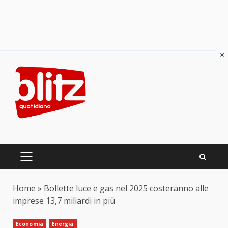
×
Skip
to
content
PRIMARY
MENU
Home
»
Bollette luce e gas nel 2025 costeranno alle
imprese 13,7 miliardi in più
Economia
Energia