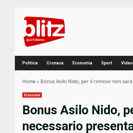
Skip
to
content
Politica
Cronaca
Economia
Sport
Video
Home
»
Bonus Asilo Nido, per il rinnovo non sar
Economia
Bonus Asilo Nido, pe
necessario present