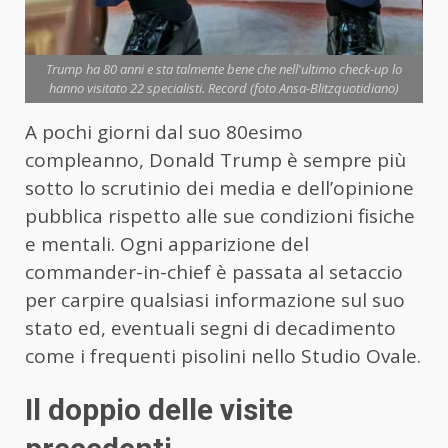
Trump ha 80 anni e sta talmente bene che nell'ultimo check-up lo
hanno visitato 22 specialisti. Record (foto Ansa-Blitzquotidiano)
A pochi giorni dal suo 80esimo
compleanno, Donald Trump è sempre più
sotto lo scrutinio dei media e dell’opinione
pubblica rispetto alle sue condizioni fisiche
e mentali. Ogni apparizione del
commander-in-chief è passata al setaccio
per carpire qualsiasi informazione sul suo
stato ed, eventuali segni di decadimento
come i frequenti pisolini nello Studio Ovale.
Il doppio delle visite