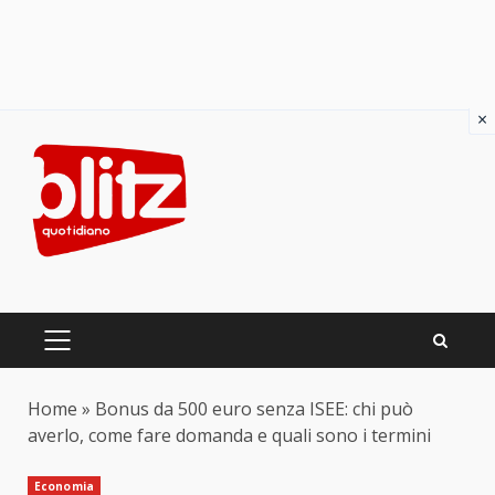
×
Skip
to
content
PRIMARY
MENU
Home
»
Bonus da 500 euro senza ISEE: chi può
averlo, come fare domanda e quali sono i termini
Economia