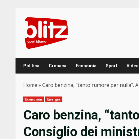
Skip
to
content
Politica
Cronaca
Economia
Sport
Video
Home
»
Caro benzina, “tanto rumore per nulla”. Al
Economia
Energia
Caro benzina, “tanto
Consiglio dei minist