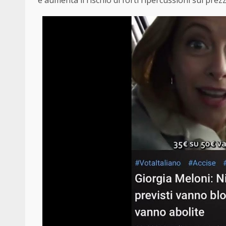
e aumenta il rischio di forti ripercussioni sui prez