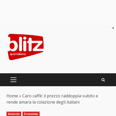
×
Skip
to
content
PRIMARY
MENU
Home
»
Caro caffè: il prezzo raddoppia subito e
rende amara la colazione degli italiani
Aziende
Economia