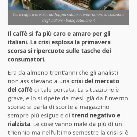
Caro caffè: il prezzo raddoppia subito e rende amara la colazione
degli italiani - blitzquotidiano.it
Il caffè si fa più caro e amaro per gli
italiani. La crisi esplosa la primavera
scorsa si ripercuote sulle tasche dei
consumatori.
Era da almeno trent’anni che gli analisti
non assistevano a una
crisi del mercato
del caffè
di tale portata. La situazione è
grave, e lo si ripete da mesi: già dall’inverno
scorso si parla di scorte a magazzino
sempre più esigue e di
trend negativo e
rialzista
. Le cose vanno male da più di un
triennio ma nell’ultimo semestre la crisi si è