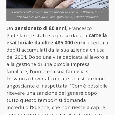
Cartella esattoriale da mezzo milione di euro a un 80enne, la sua
azienda è chiusa da 20 anni (foto ANSA) - Blitz quotidiano
Un
pensionato di 80 anni
, Francesco
Padellaro, è stato sorpreso da una
cartella
esattoriale da oltre 485.000 euro
, riferita a
debiti accumulati dalla sua azienda chiusa
dal 2004. Dopo una vita dedicata al lavoro e
alla gestione di una piccola impresa
familiare, l’uomo e la sua famiglia si
trovano a dover affrontare una situazione
angosciante e inaspettata. “Com’è possibile
ricevere una sanzione del genere dopo
tutto questo tempo?” si domanda
incredulo l’80enne, che non riesce a capire
come un problema così grave sia emerso