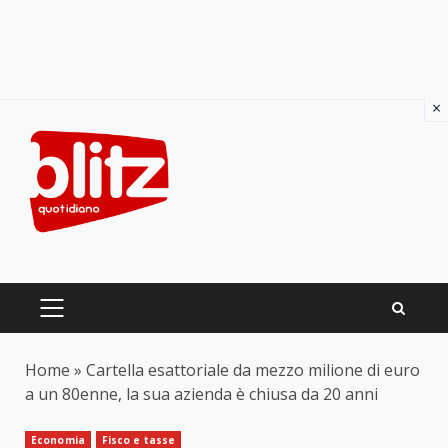
×
Skip
to
content
PRIMARY
MENU
Home
»
Cartella esattoriale da mezzo milione di euro
a un 80enne, la sua azienda è chiusa da 20 anni
Economia
Fisco e tasse