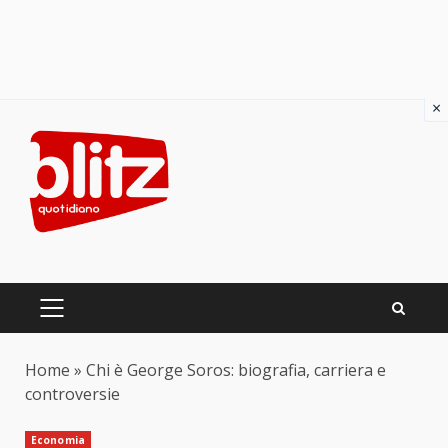
×
Skip
to
content
PRIMARY
MENU
Home
»
Chi è George Soros: biografia, carriera e
controversie
Economia