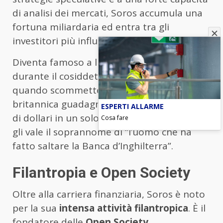
di analisi dei mercati, Soros accumula una
fortuna miliardaria ed entra tra gli
investitori più influenti della storia.
Diventa famoso a livello globale nel 1992,
durante il cosiddetto “mercoledì nero”,
quando scommette contro la sterlina
britannica guadagnando circa un miliardo
ESPERTI ALLARME
di dollari in un solo giorno. Questo episodio
Cosa fare
gli vale il soprannome di “l’uomo che ha
fatto saltare la Banca d’Inghilterra”.
Filantropia e Open Society
Oltre alla carriera finanziaria, Soros è noto
per la sua
intensa attività filantropica
. È il
fondatore delle
Open Society