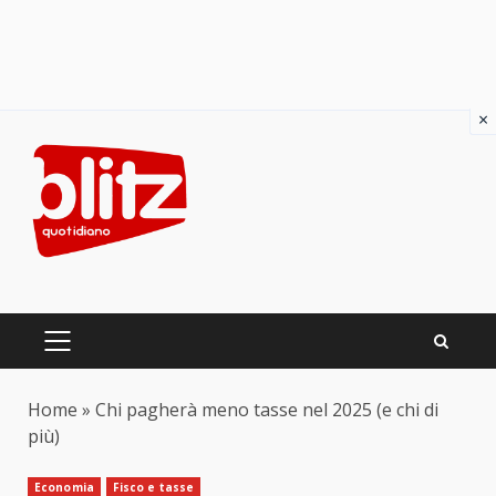
×
Skip
to
content
PRIMARY
MENU
Home
»
Chi pagherà meno tasse nel 2025 (e chi di
più)
Economia
Fisco e tasse