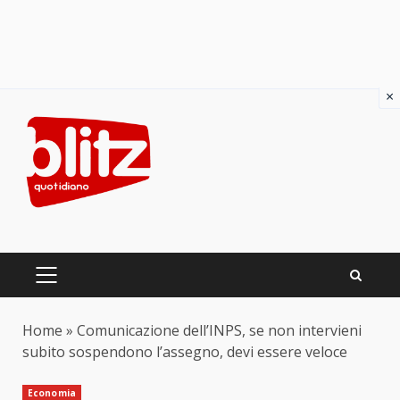
×
Skip
to
content
PRIMARY
MENU
Home
»
Comunicazione dell’INPS, se non intervieni
subito sospendono l’assegno, devi essere veloce
Economia