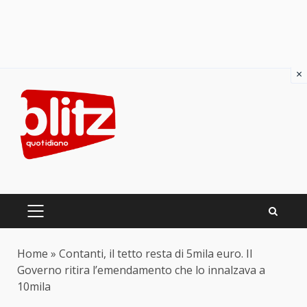
×
Skip
to
content
PRIMARY
MENU
Home
»
Contanti, il tetto resta di 5mila euro. Il
Governo ritira l’emendamento che lo innalzava a
10mila