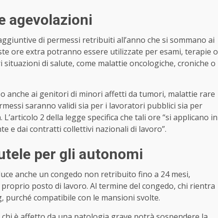
e agevolazioni
aggiuntive di permessi retribuiti all’anno che si sommano ai
este ore extra potranno essere utilizzate per esami, terapie o
ri situazioni di salute, come malattie oncologiche, croniche o
o anche ai genitori di minori affetti da tumori, malattie rare
rmessi saranno validi sia per i lavoratori pubblici sia per
 L’articolo 2 della legge specifica che tali ore “si applicano in
 e dai contratti collettivi nazionali di lavoro”.
utele per gli autonomi
oduce anche un congedo non retribuito fino a 24 mesi,
l proprio posto di lavoro. Al termine del congedo, chi rientra
g, purché compatibile con le mansioni svolte.
 chi è affetto da una patologia grave potrà sospendere la