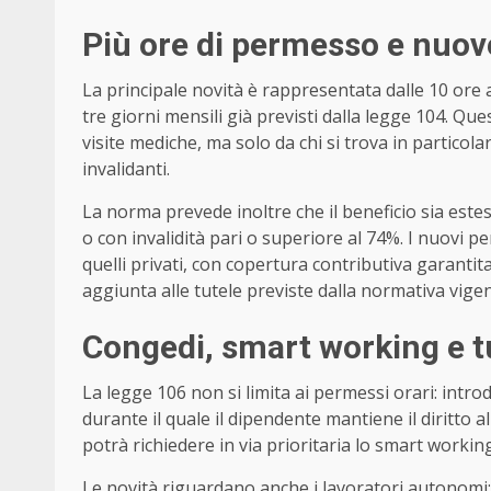
Più ore di permesso e nuov
La principale novità è rappresentata dalle 10 ore 
tre giorni mensili già previsti dalla legge 104. Qu
visite mediche, ma solo da chi si trova in particola
invalidanti.
La norma prevede inoltre che il beneficio sia estes
o con invalidità pari o superiore al 74%. I nuovi pe
quelli privati, con copertura contributiva garantita.
aggiunta alle tutele previste dalla normativa vigente
Congedi, smart working e t
La legge 106 non si limita ai permessi orari: intr
durante il quale il dipendente mantiene il diritto a
potrà richiedere in via prioritaria lo smart workin
Le novità riguardano anche i lavoratori autonomi: