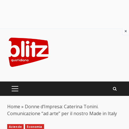
×
Skip
to
content
PRIMARY
MENU
Home
»
Donne d’Impresa: Caterina Tonini.
Comunicazione “ad arte” per il nostro Made in Italy
Aziende
Economia