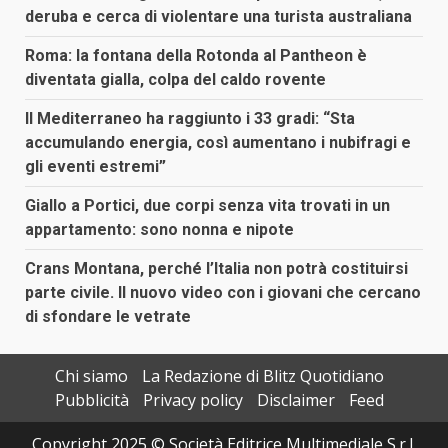
deruba e cerca di violentare una turista australiana
Roma: la fontana della Rotonda al Pantheon è
diventata gialla, colpa del caldo rovente
Il Mediterraneo ha raggiunto i 33 gradi: “Sta
accumulando energia, così aumentano i nubifragi e
gli eventi estremi”
Giallo a Portici, due corpi senza vita trovati in un
appartamento: sono nonna e nipote
Crans Montana, perché l’Italia non potrà costituirsi
parte civile. Il nuovo video con i giovani che cercano
di sfondare le vetrate
Chi siamo
La Redazione di Blitz Quotidiano
Pubblicità
Privacy policy
Disclaimer
Feed
Copyright 2025 © Società Editrice Multimediale S.r.l.