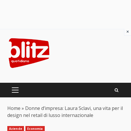
×
Skip
to
content
PRIMARY
MENU
Home
»
Donne d’impresa: Laura Sclavi, una vita per il
design nel retail di lusso internazionale
Aziende
Economia