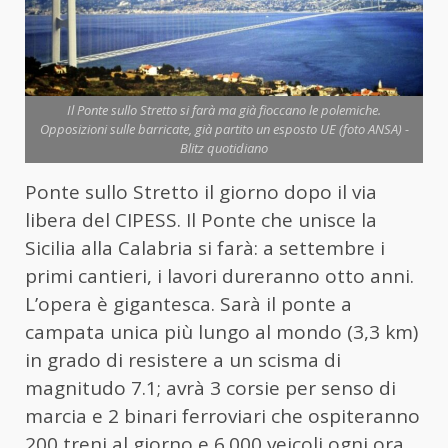
Il Ponte sullo Stretto si farà ma già fioccano le polemiche.
Opposizioni sulle barricate, già partito un esposto UE (foto ANSA) -
Blitz quotidiano
Ponte sullo Stretto il giorno dopo il via
libera del CIPESS. Il Ponte che unisce la
Sicilia alla Calabria si farà: a settembre i
primi cantieri, i lavori dureranno otto anni.
L’opera è gigantesca. Sarà il ponte a
campata unica più lungo al mondo (3,3 km)
in grado di resistere a un scisma di
magnitudo 7.1; avrà 3 corsie per senso di
marcia e 2 binari ferroviari che ospiteranno
200 treni al giorno e 6.000 veicoli ogni ora.