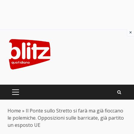
×
Skip
to
content
PRIMARY
MENU
Home
»
Il Ponte sullo Stretto si farà ma già fioccano
le polemiche. Opposizioni sulle barricate, già partito
un esposto UE