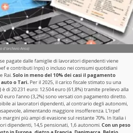
to d'archivio Ansa)
sse pagate dalle famiglie di lavoratori dipendenti viene
ef e contributi Inps) o incluso nei consumi quotidiani
e Rai.
Solo in meno del 10% dei casi il pagamento
auto o Tari.
Per il 2025, il carico fiscale stimato su una
) è di 20.231 euro: 12.504 euro (61,8%) tramite prelievo alla
640 euro l’anno (3,2%) sono versati con pagamento diretto.
bile ai lavoratori dipendenti, al contrario degli autonomi,
sapevole, alimentando maggiore insofferenza. L’Irpef
do margini più ampi di evasione sul restante 70%. In Italia i
tori dipendenti, 14,5 pensionati, 1,6 autonomi.
Con un peso
o posto in Europa, dietro a Francia, Danimarca, Belgio,