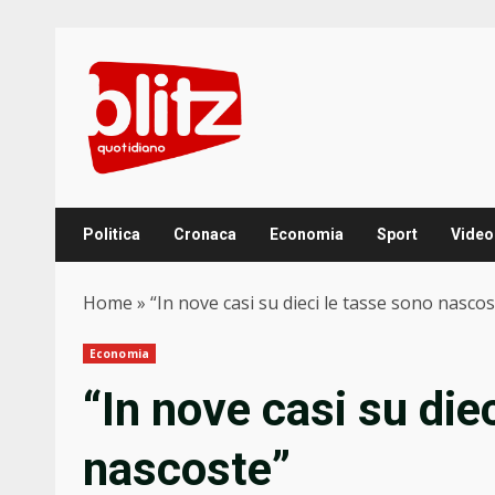
Skip
to
content
Politica
Cronaca
Economia
Sport
Video
Home
»
“In nove casi su dieci le tasse sono nascos
Economia
“In nove casi su die
nascoste”