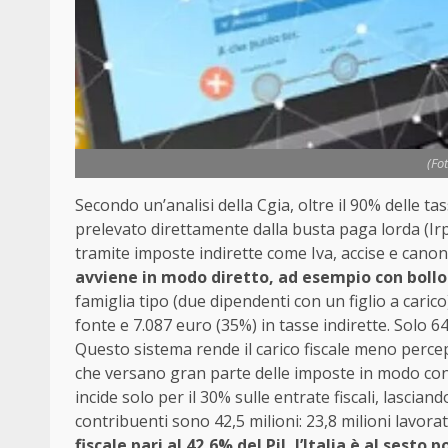
(Fo
Secondo un’analisi della Cgia, oltre il 90% delle ta
prelevato direttamente dalla busta paga lorda (Irp
tramite imposte indirette come Iva, accise e canon
avviene in modo diretto, ad esempio con bollo 
famiglia tipo (due dipendenti con un figlio a carico
fonte e 7.087 euro (35%) in tasse indirette. Solo 
Questo sistema rende il carico fiscale meno percepi
che versano gran parte delle imposte in modo con
incide solo per il 30% sulle entrate fiscali, lascian
contribuenti sono 42,5 milioni: 23,8 milioni lavora
fiscale pari al 42,6% del Pil, l’Italia è al sest