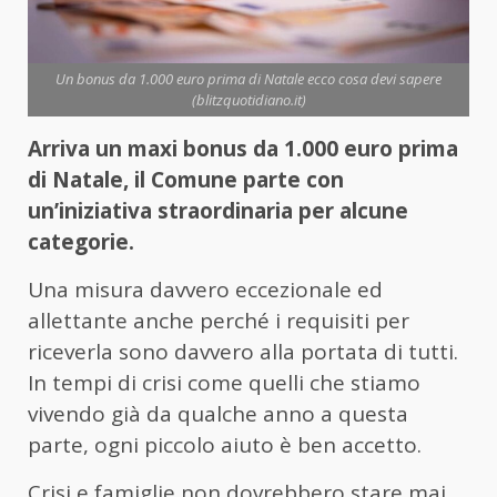
Un bonus da 1.000 euro prima di Natale ecco cosa devi sapere
(blitzquotidiano.it)
Arriva un maxi bonus da 1.000 euro prima
di Natale, il Comune parte con
un’iniziativa straordinaria per alcune
categorie.
Una misura davvero eccezionale ed
allettante anche perché i requisiti per
riceverla sono davvero alla portata di tutti.
In tempi di crisi come quelli che stiamo
vivendo già da qualche anno a questa
parte, ogni piccolo aiuto è ben accetto.
Crisi e famiglie non dovrebbero stare mai