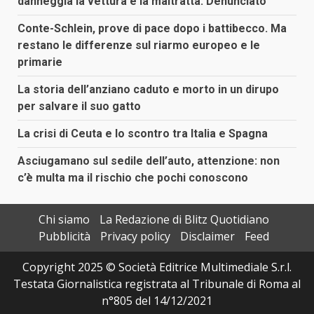
danneggia la vettura e la maltratta. Denunciato
Conte-Schlein, prove di pace dopo i battibecco. Ma
restano le differenze sul riarmo europeo e le
primarie
La storia dell’anziano caduto e morto in un dirupo
per salvare il suo gatto
La crisi di Ceuta e lo scontro tra Italia e Spagna
Asciugamano sul sedile dell’auto, attenzione: non
c’è multa ma il rischio che pochi conoscono
Chi siamo
La Redazione di Blitz Quotidiano
Pubblicità
Privacy policy
Disclaimer
Feed
Copyright 2025 © Società Editrice Multimediale S.r.l.
Testata Giornalistica registrata al Tribunale di Roma al
n°805 del 14/12/2021