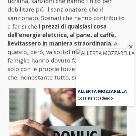
ucraina, sanzioni che hanno finito per
debilitare più il sanzionatore che il
sanzionato. Scenari che hanno contribuito
a far si che
i prezzi di qualsiasi cosa
dall’energia elettrica, al pane, al caffè,
lievitassero in maniera straordinaria
. A
questo, però, va sottolineato che le
famiglie hanno dovuto far fronte sempre e
solo con le proprie forze con gli stipendi
che, nonostante tutto, sono rimasti uguali.
ALLERTA MOZZARELLA
Cosa sta accadendo