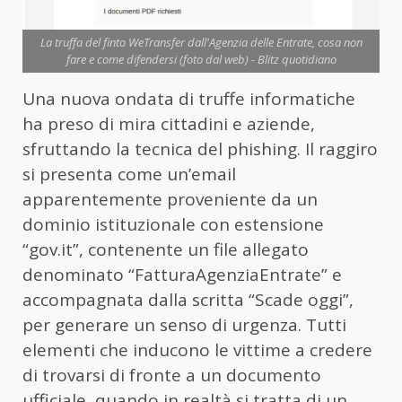
La truffa del finto WeTransfer dall'Agenzia delle Entrate, cosa non
fare e come difendersi (foto dal web) - Blitz quotidiano
Una nuova ondata di truffe informatiche
ha preso di mira cittadini e aziende,
sfruttando la tecnica del phishing. Il raggiro
si presenta come un’email
apparentemente proveniente da un
dominio istituzionale con estensione
“gov.it”, contenente un file allegato
denominato “FatturaAgenziaEntrate” e
accompagnata dalla scritta “Scade oggi”,
per generare un senso di urgenza. Tutti
elementi che inducono le vittime a credere
di trovarsi di fronte a un documento
ufficiale, quando in realtà si tratta di un