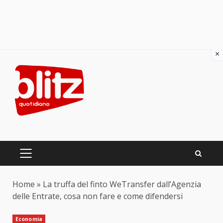
×
Skip
to
content
PRIMARY
MENU
Home
»
La truffa del finto WeTransfer dall’Agenzia
delle Entrate, cosa non fare e come difendersi
Economia